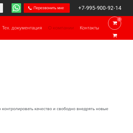
+7-995-900-92-14
Перезвонить мне
0
0
Тех. документация
О компании
Контакты
ью контролировать качество и свободно внедрять новые