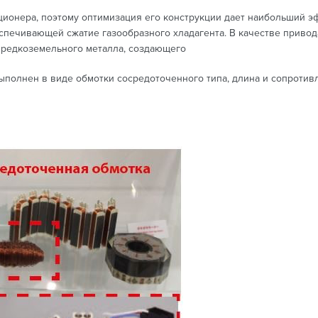
онера, поэтому оптимизация его конструкции дает наибольший эф
спечивающей сжатие газообразного хладагента. В качестве привода
з редкоземельного металла, создающего
ыполнен в виде обмотки сосредоточенного типа, длина и сопротив