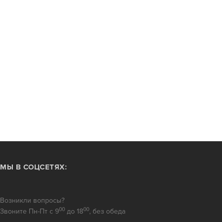
МЫ В СОЦСЕТЯХ:
Возникли вопросы?
00
00
Звоните Пн-Пт с 9
до 18
, без обеда