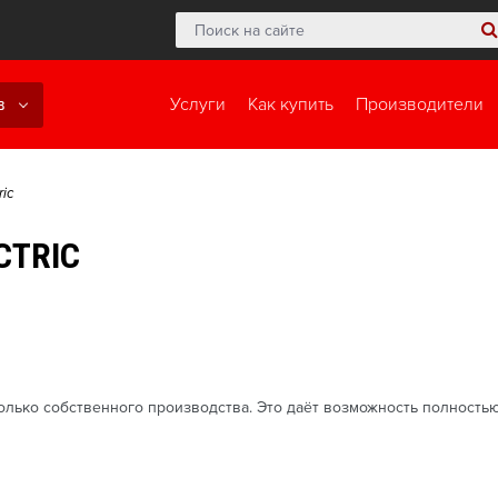
в
Услуги
Как купить
Производители
ric
CTRIC
 только собственного производства. Это даёт возможность полност