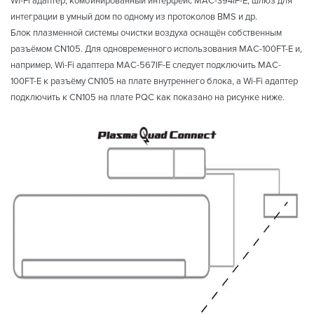
Wi-Fi адаптер, комбинированный интерфейс MAC-394IF-E, шлюз для
интеграции в умный дом по одному из протоколов BMS и др.
Блок плазменной системы очистки воздуха оснащён собственным
разъёмом CN105. Для одновременного использования MAC-100FT-E и,
например, Wi-Fi адаптера MAC-567IF-E следует подключить MAC-
100FT-E к разъёму CN105 на плате внутреннего блока, а Wi-Fi адаптер
подключить к CN105 на плате PQC как показано на рисунке ниже.