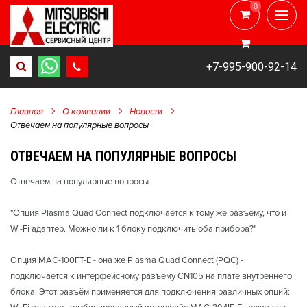
0
0
+7-995-900-92-14
Главная
О компании
Новости
Отвечаем на популярные вопросы
ОТВЕЧАЕМ НА ПОПУЛЯРНЫЕ ВОПРОСЫ
Отвечаем на популярные вопросы
"Опция Plasma Quad Connect подключается к тому же разъёму, что и
Wi-Fi адаптер. Можно ли к 1 блоку подключить оба прибора?"
Опция MAC-100FT-E - она же Plasma Quad Connect (PQC) -
подключается к интерфейсному разъёму CN105 на плате внутреннего
блока. Этот разъём применяется для подключения различных опций: