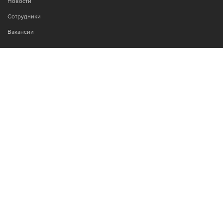
Новости
Сотрудники
Вакансии
МЫ В СОЦСЕТЯХ:
Возникли вопросы?
00
00
Звоните Пн-Пт с 9
до 18
, без обеда
+7-995-900-92-14
© 2021 Запасные части и ремонт кондиционеров Mitsubishi
Разработка сайтов:
EvoSites.ru