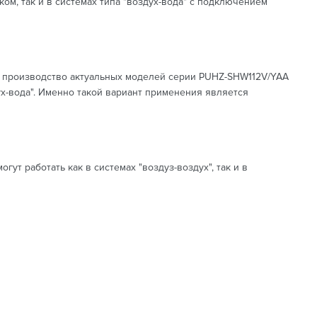
м, так и в системах типа "воздух-вода" с подключением
ось производство актуальных моделей серии PUHZ-SHW112V/YAA
х-вода". Именно такой вариант применения является
т работать как в системах "воздуз-воздух", так и в