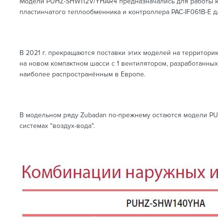
Модели PUHZ-SHW112V/YHAR4 предназначались для работы как 
пластинчатого теплообменника и контроллера PAC-IF061B-E 
В 2021 г. прекращаются поставки этих моделей на территори
на новом компактном шасси с 1 вентилятором, разработанны
наиболее распространённым в Европе.
В модельном ряду Zubadan по-прежнему остаются модели PUHZ
системах "воздух-вода".