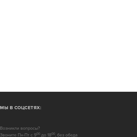
МЫ В СОЦСЕТЯХ:
Возникли вопросы?
00
00
Звоните Пн-Пт с 9
до 18
, без обеда