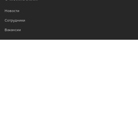
Новости
Сотрудники
Вакансии
МЫ В СОЦСЕТЯХ:
Возникли вопросы?
00
00
Звоните Пн-Пт с 9
до 18
, без обеда
+7-995-900-92-14
© 2021 Запасные части и ремонт кондиционеров Mitsubishi