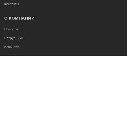
Контакты
О КОМПАНИИ
Новости
Сотрудники
Вакансии
МЫ В СОЦСЕТЯХ:
Возникли вопросы?
00
00
Звоните Пн-Пт с 9
до 18
, без обеда
+7-995-900-92-14