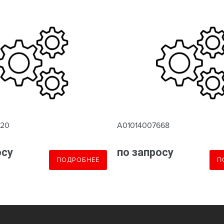
620
A01014007668
осу
по запросу
ПОДРОБНЕЕ
П