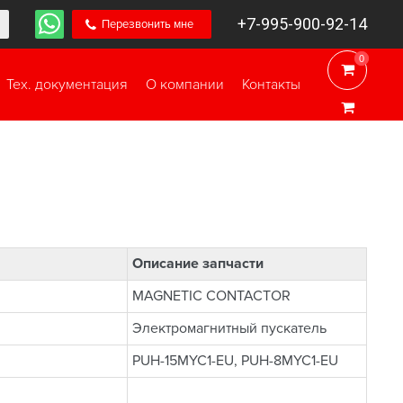
+7-995-900-92-14
Перезвонить мне
0
0
Тех. документация
О компании
Контакты
Описание запчасти
MAGNETIC CONTACTOR
Электромагнитный пускатель
PUH-15MYC1-EU, PUH-8MYC1-EU