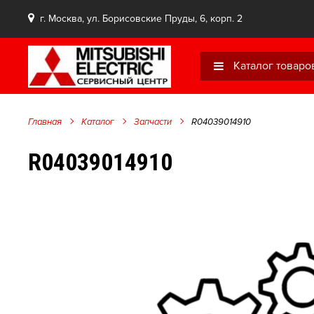
г. Москва, ул. Борисовские Пруды, 6, корп. 2
Каталог товаро
Главная
Каталог
Запчасти
R04039014910
R04039014910