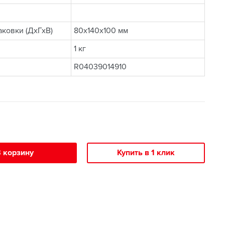
ковки (ДхГхВ)
80x140x100 мм
1 кг
R04039014910
 корзину
Купить в 1 клик