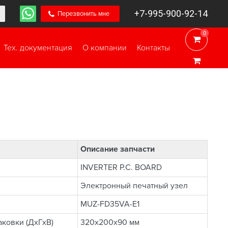
+7-995-900-92-14
Перезвонить мне
0
0
Тех. документация
О компании
Контакты
Описание запчасти
INVERTER P.C. BOARD
Электронный печатный узел
MUZ-FD35VA-E1
ковки (ДхГхВ)
320x200x90 мм