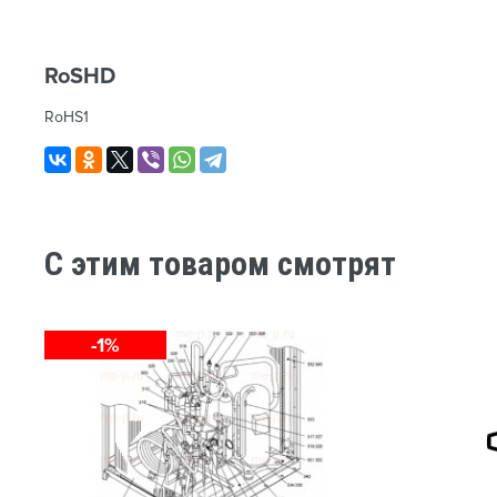
RoSHD
RoHS1
C этим товаром смотрят
-1%