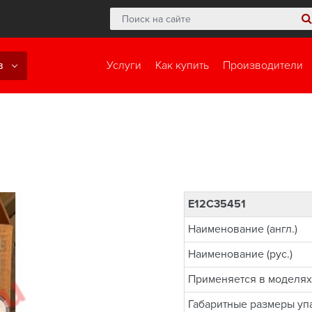
в
Услуги
Как купить
Производители
E12C35451
Наименование (англ.)
Наименование (рус.)
Применяется в моделях
Габаритные размеры упа