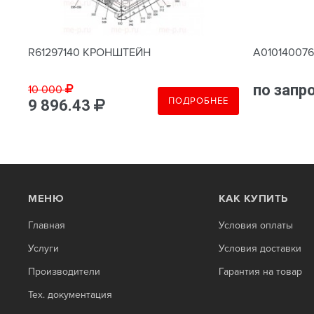
R61297140 КРОНШТЕЙН
A01014007
по запр
10 000
Е
ПОДРОБНЕЕ
9 896.43
МЕНЮ
КАК КУПИТЬ
Главная
Условия оплаты
Услуги
Условия доставки
Производители
Гарантия на товар
Тех. документация