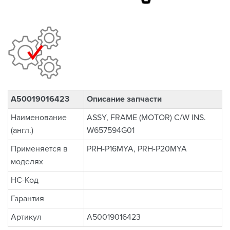
A50019016423
Описание запчасти
Наименование
ASSY, FRAME (MOTOR) C/W INS.
(англ.)
W657594G01
Применяется в
PRH-P16MYA, PRH-P20MYA
моделях
НС-Код
Гарантия
Артикул
A50019016423