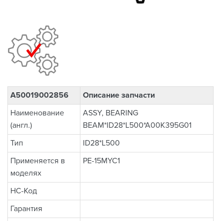
A50019002856
Описание запчасти
Наименование
ASSY, BEARING
(англ.)
BEAM*ID28*L500*A00K395G01
Тип
ID28*L500
Применяется в
PE-15MYC1
моделях
НС-Код
Гарантия