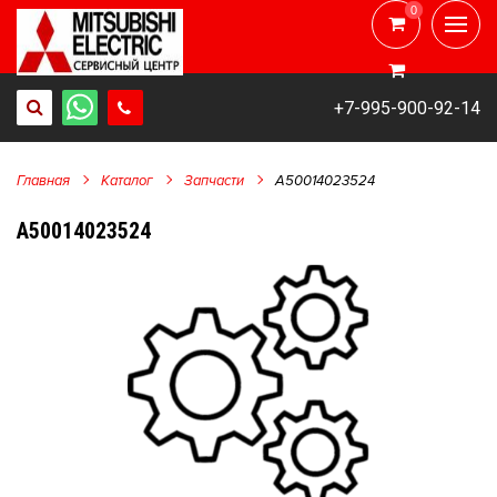
0
0
+7-995-900-92-14
Главная
Каталог
Запчасти
A50014023524
A50014023524