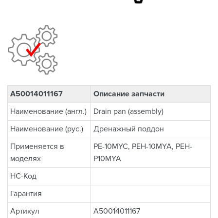
A50014011167
Описание запчасти
Наименование (англ.)
Drain pan (assembly)
Наименование (рус.)
Дренажный поддон
Применяется в
PE-10MYC, PEH-10MYA, PEH-
моделях
P10MYA
НС-Код
Гарантия
Артикул
A50014011167