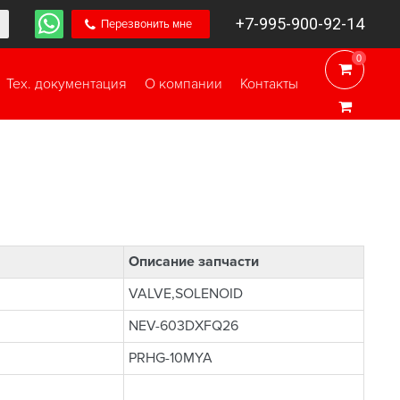
+7-995-900-92-14
Перезвонить мне
0
0
Тех. документация
О компании
Контакты
Описание запчасти
VALVE,SOLENOID
NEV-603DXFQ26
PRHG-10MYA