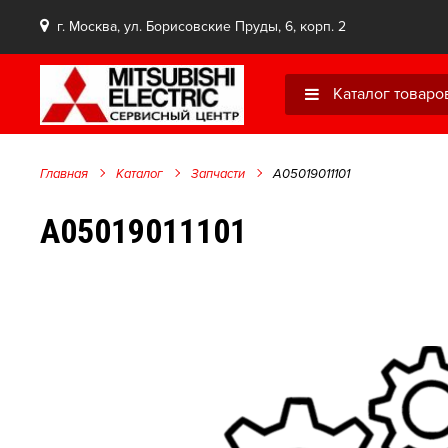
г. Москва, ул. Борисовские Пруды, 6, корп. 2
Каталог товаро
Главная
Каталог
Запчасти
A05019011101
A05019011101