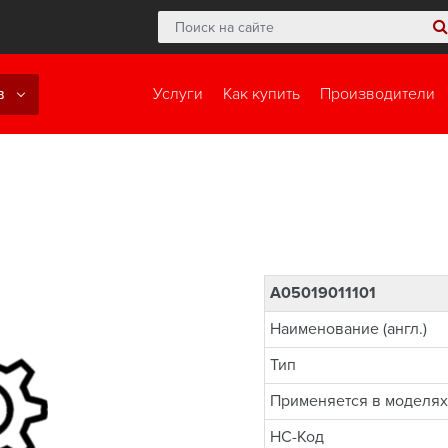
в
Услуги
Как купить
Производители
A05019011101
Наименование (англ.)
Тип
Применяется в моделях
НС-Код