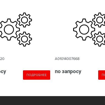
620
A01014007668
осу
по запросу
ПОДРОБНЕЕ
П