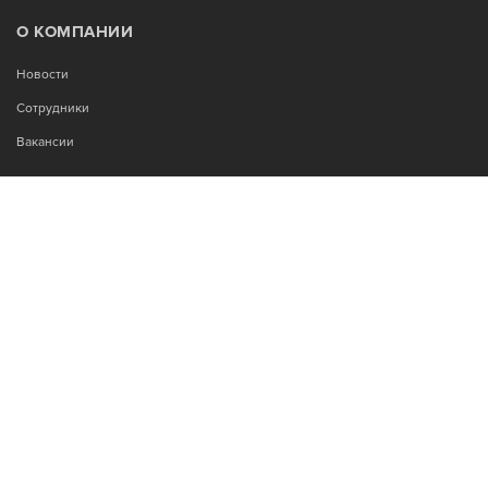
О КОМПАНИИ
Новости
Сотрудники
Вакансии
МЫ В СОЦСЕТЯХ:
Возникли вопросы?
00
00
Звоните Пн-Пт с 9
до 18
, без обеда
+7-995-900-92-14