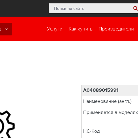
в
Услуги
Как купить
Производители
A04089015991
Наименование (англ.)
Применяется в моделях
НС-Код