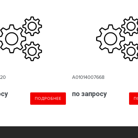
620
A01014007668
осу
по запросу
ПОДРОБНЕЕ
П