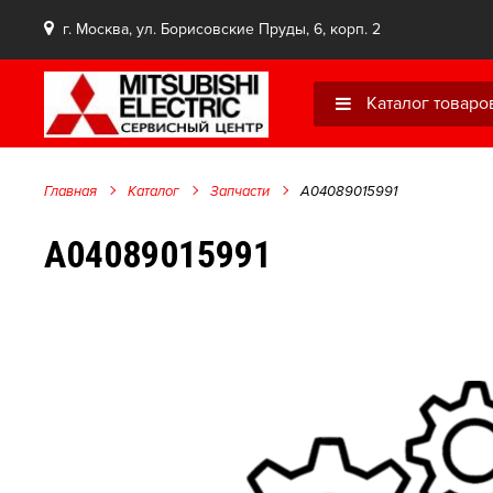
г. Москва, ул. Борисовские Пруды, 6, корп. 2
Каталог товаро
Главная
Каталог
Запчасти
A04089015991
A04089015991