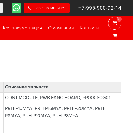
+7-995-900-92-14
Перезвонить мне
0
0
Тех. документация
О компании
Контакты
Описание запчасти
CONT.MODULE, PWB FANC BOARD, PP00080G01
PRH-P10MYA, PRH-P16MYA, PRH-P20MYA, PRH-
P8MYA, PUH-P10MYA, PUH-P8MYA