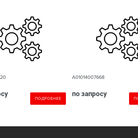
620
A01014007668
осу
по запросу
ПОДРОБНЕЕ
П