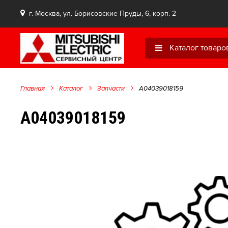
г. Москва, ул. Борисовские Пруды, 6, корп. 2
Каталог товаро
Главная
Каталог
Запчасти
A04039018159
A04039018159