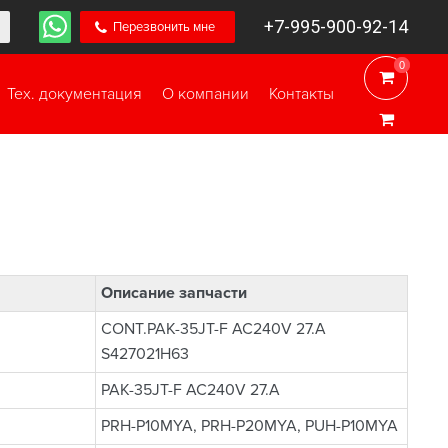
+7-995-900-92-14
Перезвонить мне
0
0
Тех. документация
О компании
Контакты
Описание запчасти
CONT.PAK-35JT-F AC240V 27.A
S427021H63
PAK-35JT-F AC240V 27.A
PRH-P10MYA, PRH-P20MYA, PUH-P10MYA