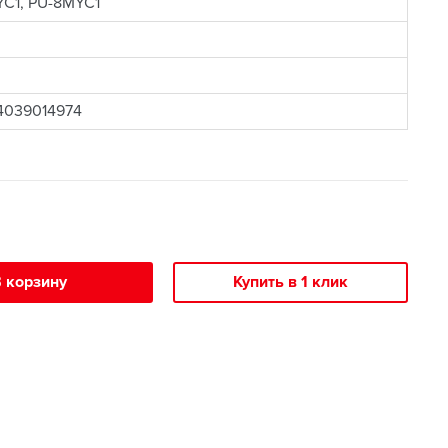
C1, PU-8MYC1
4039014974
 корзину
Купить в 1 клик