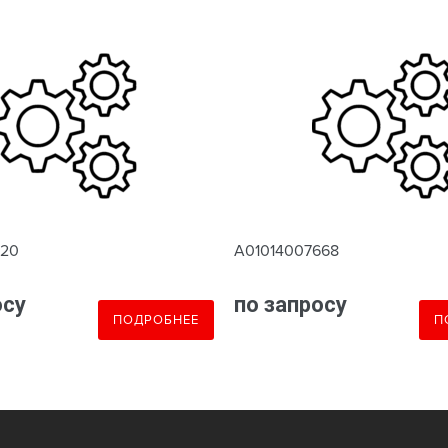
620
A01014007668
осу
по запросу
ПОДРОБНЕЕ
П