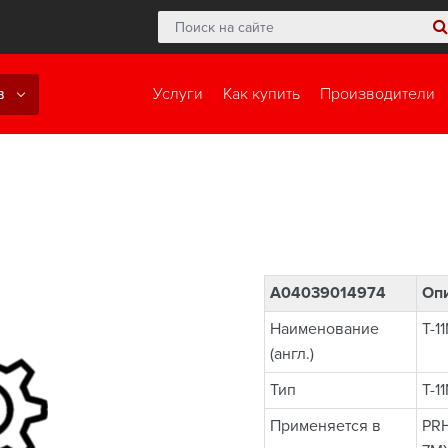
в
Услуги
Как купить
Производители
A04039014974
Опи
Наименование
T-1
(англ.)
Тип
T-1
Применяется в
PRH