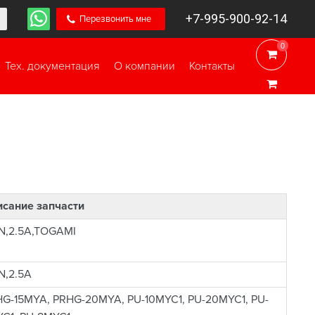
+7-995-900-92-14
Перезвонить мне
0
0
Тех. документация
О компании
Контакты
сание запчасти
1N,2.5A,TOGAMI
1N,2.5A
G-15MYA, PRHG-20MYA, PU-10MYC1, PU-20MYC1, PU-