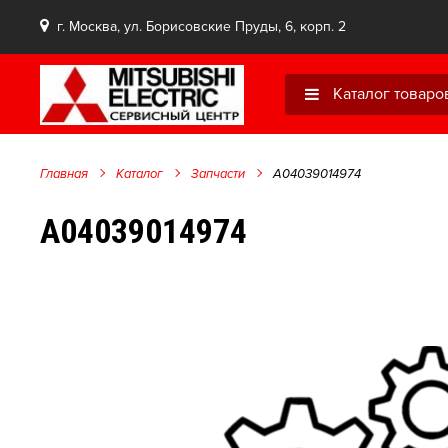
г. Москва, ул. Борисовские Пруды, 6, корп. 2
Каталог товаро
Главная
Каталог
Запчасти
A04039014974
A04039014974