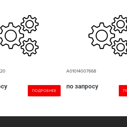
620
A01014007668
осу
по запросу
ПОДРОБНЕЕ
П