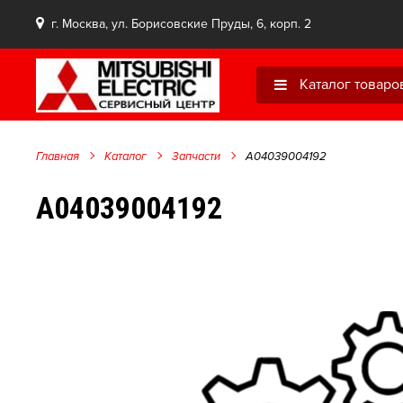
г. Москва, ул. Борисовские Пруды, 6, корп. 2
Каталог товаро
Главная
Каталог
Запчасти
A04039004192
A04039004192