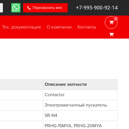
+7-995-900-92-14
Перезвонить мне
0
0
Тех. документация
О компании
Контакты
Описание запчасти
Contactor
Электромагнитный пускатель
SR-N4
PRHG-15MYA, PRHG-20MYA