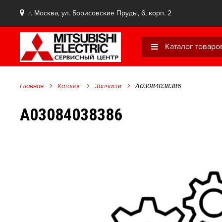
г. Москва, ул. Борисовские Пруды, 6, корп. 2
Каталог товаро
Главная
Каталог
Запчасти
A03084038386
A03084038386