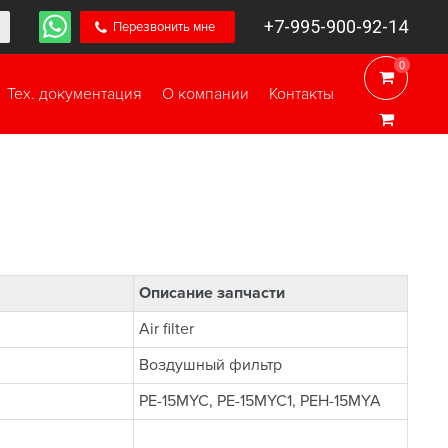
+7-995-900-92-14
Перезвонить мне
0
0
Тех. документация
О компании
Контакты
Описание запчасти
Air filter
Воздушный фильтр
PE-15MYC, PE-15MYC1, PEH-15MYA