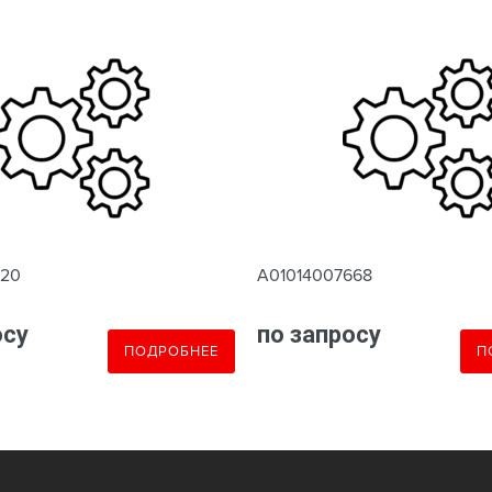
620
A01014007668
осу
по запросу
ПОДРОБНЕЕ
П