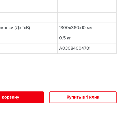
ковки (ДхГхВ)
1300x360x10 мм
0.5 кг
A03084004781
 корзину
Купить в 1 клик