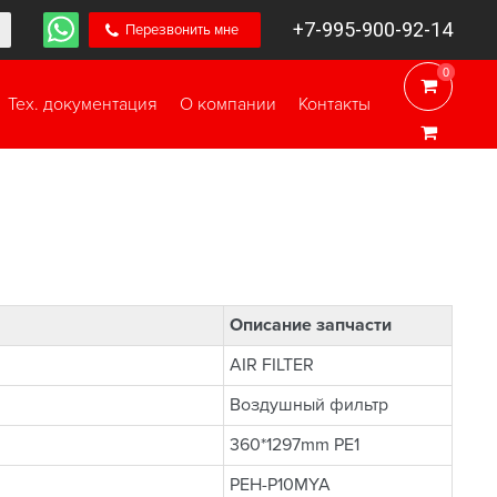
+7-995-900-92-14
Перезвонить мне
0
0
Тех. документация
О компании
Контакты
Описание запчасти
AIR FILTER
Воздушный фильтр
360*1297mm PE1
PEH-P10MYA