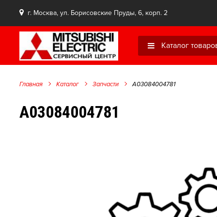
г. Москва, ул. Борисовские Пруды, 6, корп. 2
Каталог товаро
Главная
Каталог
Запчасти
A03084004781
A03084004781