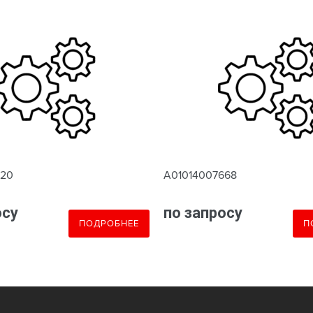
620
A01014007668
осу
по запросу
ПОДРОБНЕЕ
П