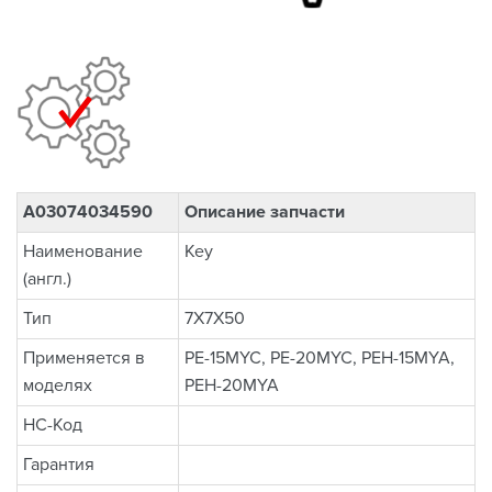
A03074034590
Описание запчасти
Наименование
Key
(англ.)
Тип
7X7X50
Применяется в
PE-15MYC, PE-20MYC, PEH-15MYA,
моделях
PEH-20MYA
НС-Код
Гарантия