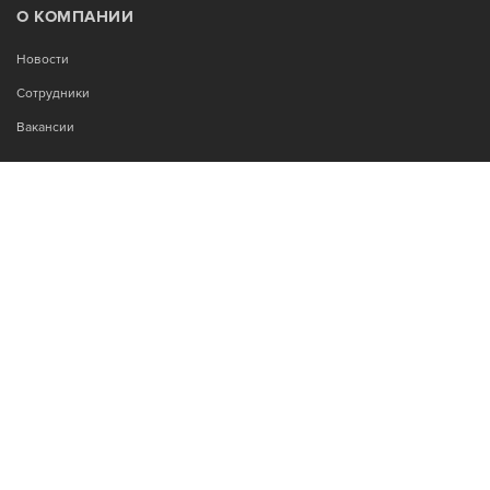
О КОМПАНИИ
Новости
Сотрудники
Вакансии
МЫ В СОЦСЕТЯХ:
Возникли вопросы?
00
00
Звоните Пн-Пт с 9
до 18
, без обеда
+7-995-900-92-14