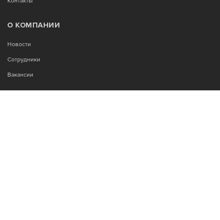
Контакты
О КОМПАНИИ
Новости
Сотрудники
Вакансии
МЫ В СОЦСЕТЯХ:
Возникли вопросы?
00
00
Звоните Пн-Пт с 9
до 18
, без обеда
+7-995-900-92-14