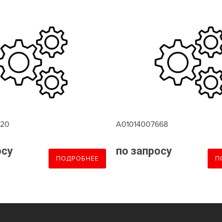
620
A01014007668
осу
по запросу
ПОДРОБНЕЕ
П