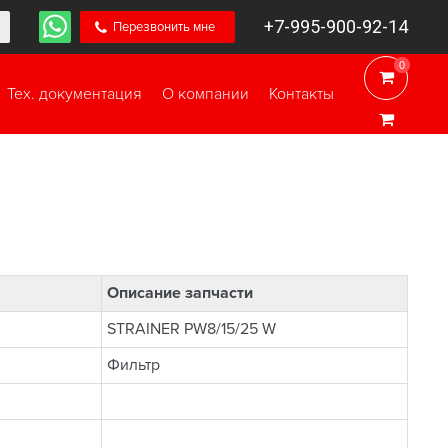
+7-995-900-92-14
Перезвонить мне
0
0
Тех. документация
О компании
Контакты
Описание запчасти
STRAINER PW8/15/25 W
Фильтр