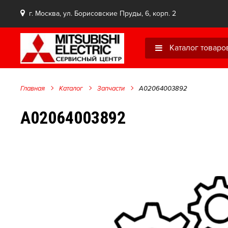
г. Москва, ул. Борисовские Пруды, 6, корп. 2
Каталог товаро
Главная
Каталог
Запчасти
A02064003892
A02064003892