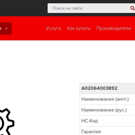
в
Услуги
Как купить
Производители
A02064003892
Наименование (англ.)
Наименование (рус.)
НС-Код
Гарантия