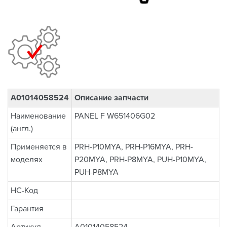
A01014058524
Описание запчасти
Наименование
PANEL F W651406G02
(англ.)
Применяется в
PRH-P10MYA, PRH-P16MYA, PRH-
моделях
P20MYA, PRH-P8MYA, PUH-P10MYA,
PUH-P8MYA
НС-Код
Гарантия