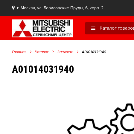
г. Москва, ул. Борисовские Пруды, 6, корп. 2
Каталог товаро
Главная
Каталог
Запчасти
A01014031940
A01014031940