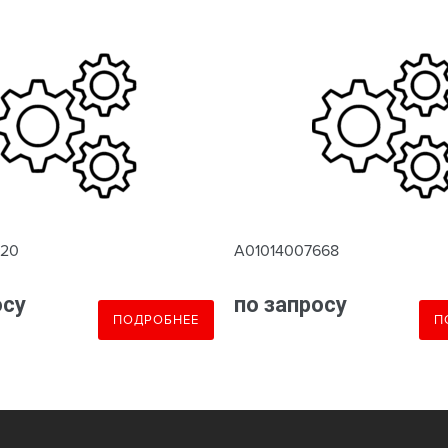
620
A01014007668
осу
по запросу
ПОДРОБНЕЕ
П