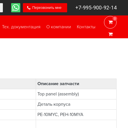
+7-995-900-92-14
Перезвонить мне
0
0
Тех. документация
О компании
Контакты
Описание запчасти
Top panel (assembly)
Деталь корпуса
PE-10MYC, PEH-10MYA