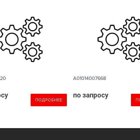
620
A01014007668
осу
по запросу
ПОДРОБНЕЕ
П