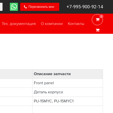
+7-995-900-92-14
Перезвонить мне
0
0
Тех. документация
О компании
Контакты
Описание запчасти
Front panel
Деталь корпуса
PU-15MYC, PU-15MYC1