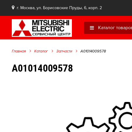
г. Москва, ул. Борисовские Пруды, 6, корп. 2
Каталог товаро
Главная
Каталог
Запчасти
A01014009578
A01014009578