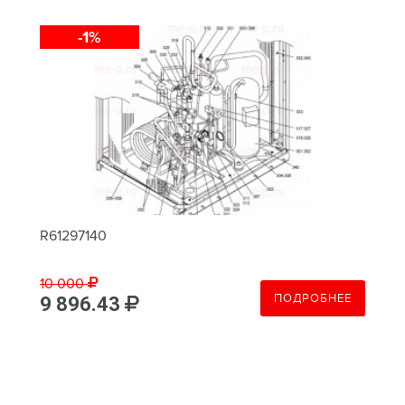
-1%
R61297140
10 000
ПОДРОБНЕЕ
9 896.43