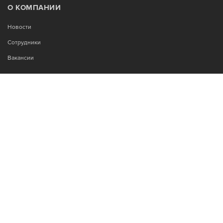
О КОМПАНИИ
Новости
Сотрудники
Вакансии
МЫ В СОЦСЕТЯХ:
Возникли вопросы?
00
00
Звоните Пн-Пт с 9
до 18
, без обеда
+7-995-900-92-14