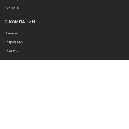
Контакты
О КОМПАНИИ
Новости
Сотрудники
Вакансии
МЫ В СОЦСЕТЯХ:
Возникли вопросы?
00
00
Звоните Пн-Пт с 9
до 18
, без обеда
+7-995-900-92-14