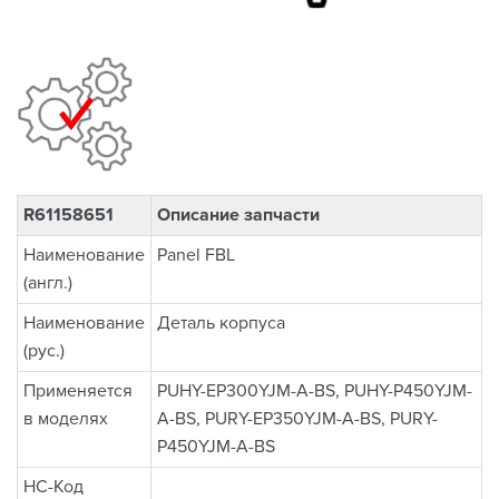
R61158651
Описание запчасти
Наименование
Panel FBL
(англ.)
Наименование
Деталь корпуса
(рус.)
Применяется
PUHY-EP300YJM-A-BS, PUHY-P450YJM-
в моделях
A-BS, PURY-EP350YJM-A-BS, PURY-
P450YJM-A-BS
НС-Код