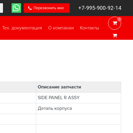
+7-995-900-92-14
Перезвонить мне
0
0
Тех. документация
О компании
Контакты
Описание запчасти
SIDE PANEL R ASSY
Деталь корпуса