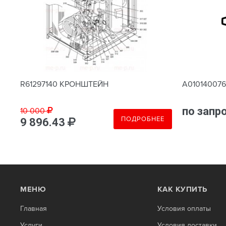
R61297140 КРОНШТЕЙН
A01014007
по запр
10 000
Е
ПОДРОБНЕЕ
9 896.43
МЕНЮ
КАК КУПИТЬ
Главная
Условия оплаты
Услуги
Условия доставки