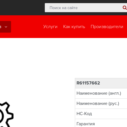
в
Услуги
Как купить
Производители
R61157662
Наименование (англ.)
Наименование (рус.)
НС-Код
Гарантия