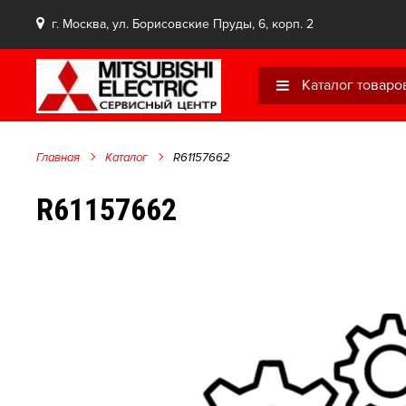
г. Москва, ул. Борисовские Пруды, 6, корп. 2
Каталог товаро
Главная
Каталог
R61157662
R61157662