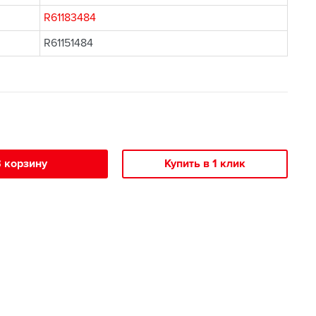
R61183484
R61151484
 корзину
Купить в 1 клик