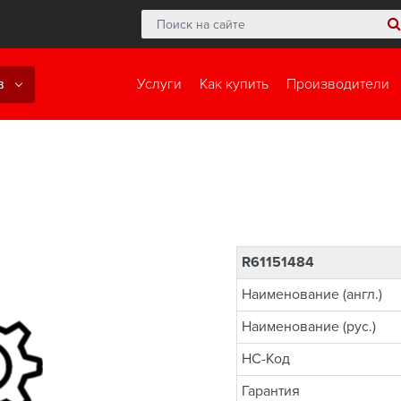
в
Услуги
Как купить
Производители
R61151484
Наименование (англ.)
Наименование (рус.)
НС-Код
Гарантия