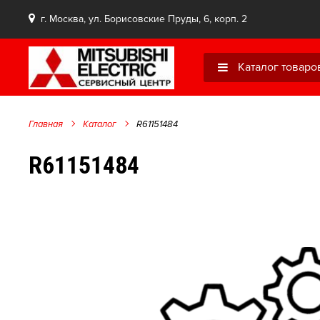
г. Москва, ул. Борисовские Пруды, 6, корп. 2
Каталог товаро
Главная
Каталог
R61151484
R61151484