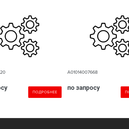
620
A01014007668
осу
по запросу
ПОДРОБНЕЕ
П