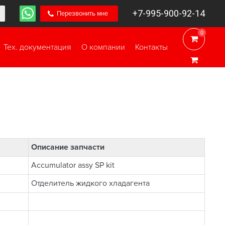
+7-995-900-92-14
Перезвонить мне
0
0
Тех. документация
О компании
Контакты
Описание запчасти
Accumulator assy SP kit
Отделитель жидкого хладагента