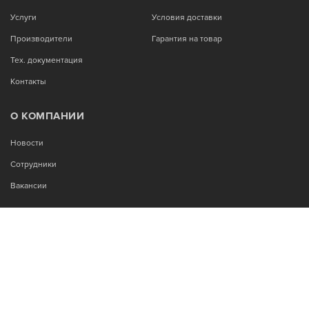
Услуги
Условия доставки
Производители
Гарантия на товар
Тех. документация
Контакты
О КОМПАНИИ
Новости
Сотрудники
Вакансии
МЫ В СОЦСЕТЯХ:
Возникли вопросы?
00
00
Звоните Пн-Пт с 9
до 18
, без обеда