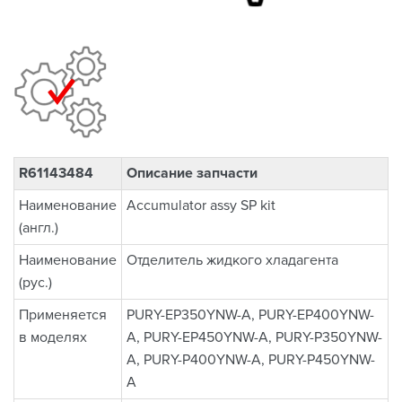
R61143484
Описание запчасти
Наименование
Accumulator assy SP kit
(англ.)
Наименование
Отделитель жидкого хладагента
(рус.)
Применяется
PURY-EP350YNW-A, PURY-EP400YNW-
в моделях
A, PURY-EP450YNW-A, PURY-P350YNW-
A, PURY-P400YNW-A, PURY-P450YNW-
A