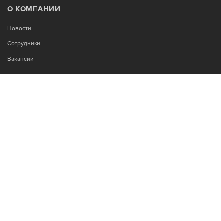
О КОМПАНИИ
Новости
Сотрудники
Вакансии
МЫ В СОЦСЕТЯХ:
Возникли вопросы?
00
00
Звоните Пн-Пт с 9
до 18
, без обеда
+7-995-900-92-14