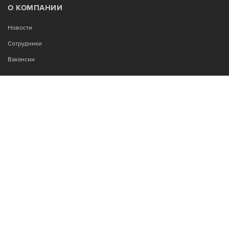
О КОМПАНИИ
Новости
Сотрудники
Вакансии
МЫ В СОЦСЕТЯХ:
Возникли вопросы?
00
00
Звоните Пн-Пт с 9
до 18
, без обеда
+7-995-900-92-14