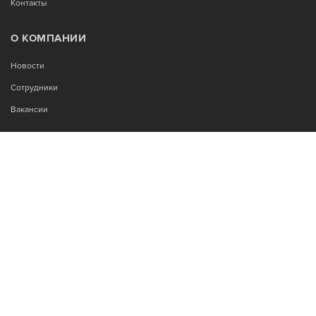
Контакты
О КОМПАНИИ
Новости
Сотрудники
Вакансии
МЫ В СОЦСЕТЯХ:
Возникли вопросы?
00
00
Звоните Пн-Пт с 9
до 18
, без обеда
+7-995-900-92-14