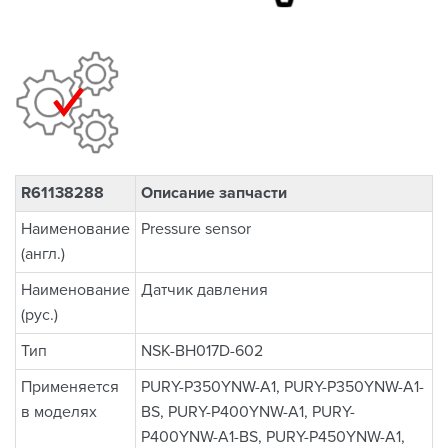
R61138288
Описание запчасти
Наименование
Pressure sensor
(англ.)
Наименование
Датчик давления
(рус.)
Тип
NSK-BH017D-602
Применяется
PURY-P350YNW-A1, PURY-P350YNW-A1-
в моделях
BS, PURY-P400YNW-A1, PURY-
P400YNW-A1-BS, PURY-P450YNW-A1,