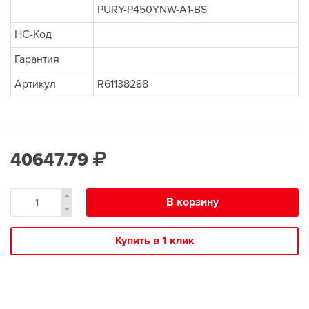
PURY-P450YNW-A1-BS
НС-Код
Гарантия
Артикул
R61138288
40647.79
В корзину
Купить в 1 клик