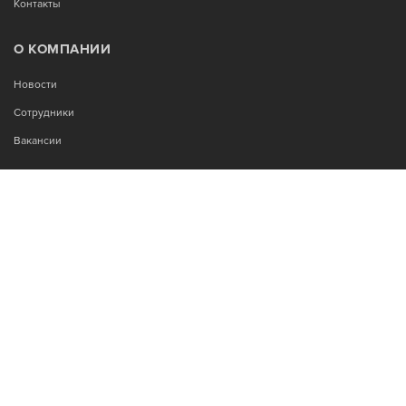
Контакты
О КОМПАНИИ
Новости
Сотрудники
Вакансии
МЫ В СОЦСЕТЯХ:
Возникли вопросы?
00
00
Звоните Пн-Пт с 9
до 18
, без обеда
+7-995-900-92-14