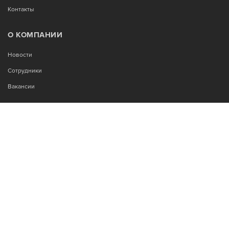
Контакты
О КОМПАНИИ
Новости
Сотрудники
Вакансии
МЫ В СОЦСЕТЯХ:
Возникли вопросы?
00
00
Звоните Пн-Пт с 9
до 18
, без обеда
+7-995-900-92-14