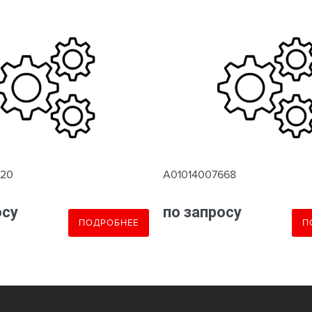
620
A01014007668
осу
по запросу
ПОДРОБНЕЕ
П