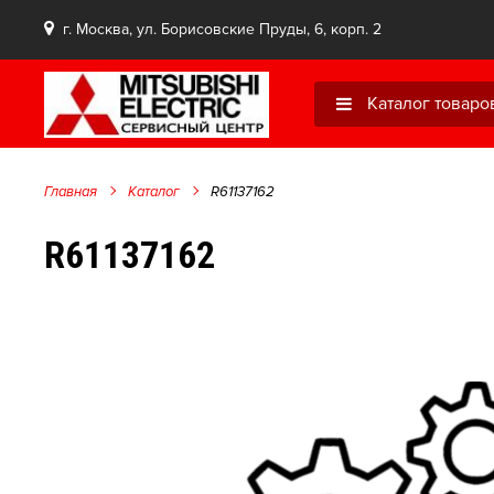
г. Москва, ул. Борисовские Пруды, 6, корп. 2
Каталог товаро
Главная
Каталог
R61137162
R61137162