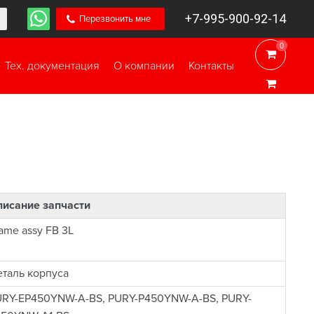
+7-995-900-92-14
Перезвонить мне
0
0
Тех. документация
О компании
Контакты
писание запчасти
ame assy FB 3L
таль корпуса
URY-EP450YNW-A-BS, PURY-P450YNW-A-BS, PURY-