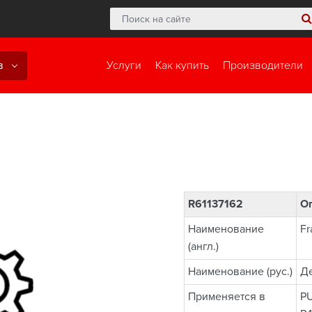
в
Услуги
Как купить
Производители
R61137162
О
Наименование
Fr
(англ.)
Наименование (рус.)
Де
Применяется в
P