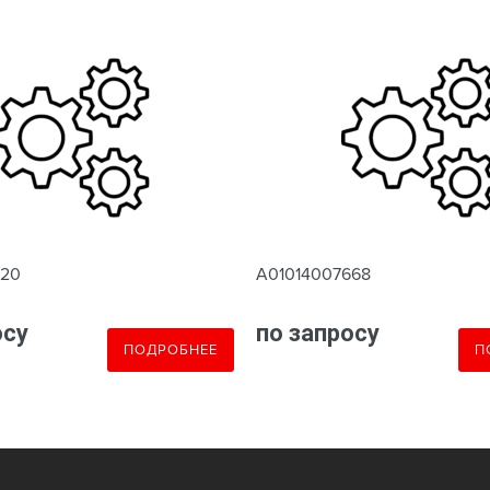
620
A01014007668
осу
по запросу
ПОДРОБНЕЕ
П