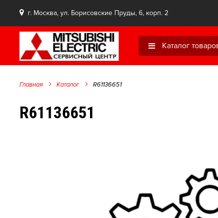
г. Москва, ул. Борисовские Пруды, 6, корп. 2
Каталог товаро
Главная
Каталог
R61136651
R61136651