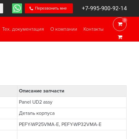
+7-995-900-92-14
Перезвонить мне
0
0
Тех. документация
О компании
Контакты
Описание запчасти
Panel UD2 assy
Деталь корпуса
PEFY-WP25VMA-E, PEFY-WP32VMA-E