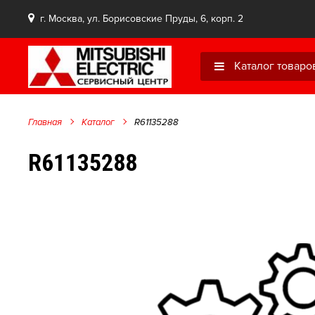
г. Москва, ул. Борисовские Пруды, 6, корп. 2
Каталог товаро
Главная
Каталог
R61135288
R61135288