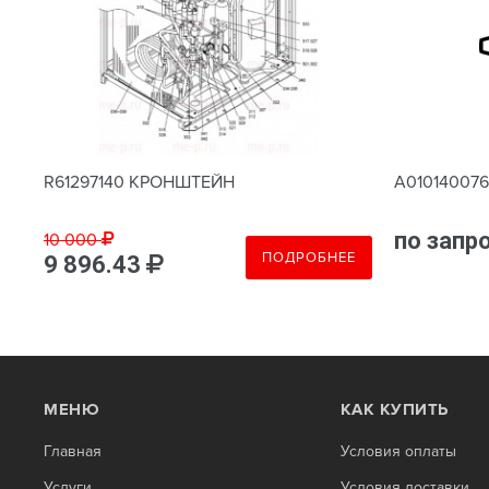
R61297140 КРОНШТЕЙН
A01014007
по запр
10 000
Е
ПОДРОБНЕЕ
9 896.43
МЕНЮ
КАК КУПИТЬ
Главная
Условия оплаты
Услуги
Условия доставки