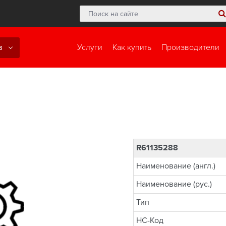
в
Услуги
Как купить
Производители
R61135288
Наименование (англ.)
Наименование (рус.)
Тип
НС-Код