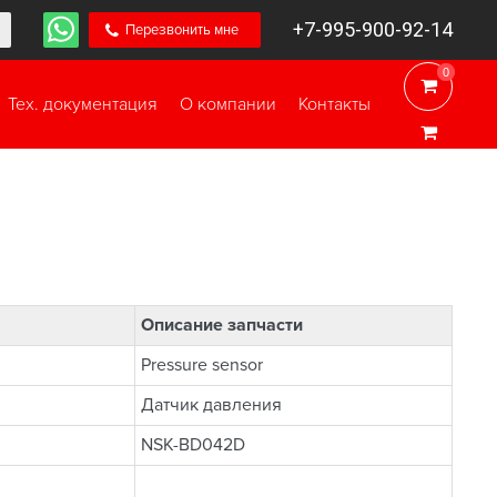
+7-995-900-92-14
Перезвонить мне
0
0
Тех. документация
О компании
Контакты
Описание запчасти
Pressure sensor
Датчик давления
NSK-BD042D