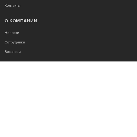
Контакты
О КОМПАНИИ
Новости
Сотрудники
Вакансии
МЫ В СОЦСЕТЯХ:
Возникли вопросы?
00
00
Звоните Пн-Пт с 9
до 18
, без обеда
+7-995-900-92-14