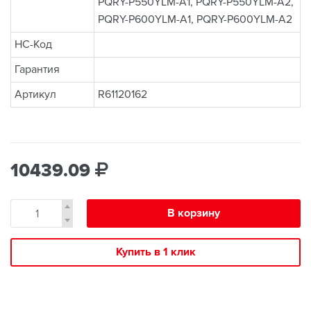
PQRY-P550YLM-A1, PQRY-P550YLM-A2,
PQRY-P600YLM-A1, PQRY-P600YLM-A2
НС-Код
Гарантия
Артикул
R61120162
10439.09
В корзину
Купить в 1 клик