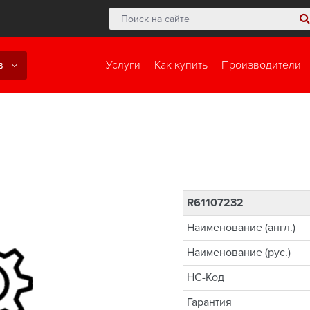
в
Услуги
Как купить
Производители
R61107232
Наименование (англ.)
Наименование (рус.)
НС-Код
Гарантия