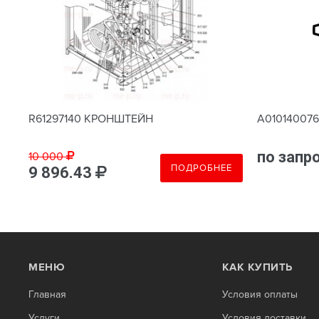
R61297140 КРОНШТЕЙН
A01014007
по запр
10 000
Е
ПОДРОБНЕЕ
9 896.43
МЕНЮ
КАК КУПИТЬ
Главная
Условия оплаты
Услуги
Условия доставки