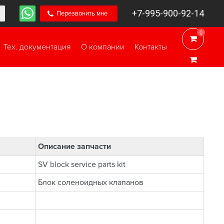
+7-995-900-92-14
Перезвонить мне
0
0
Тех. документация
О компании
Контакты
Описание запчасти
SV block service parts kit
Блок соленоидных клапанов