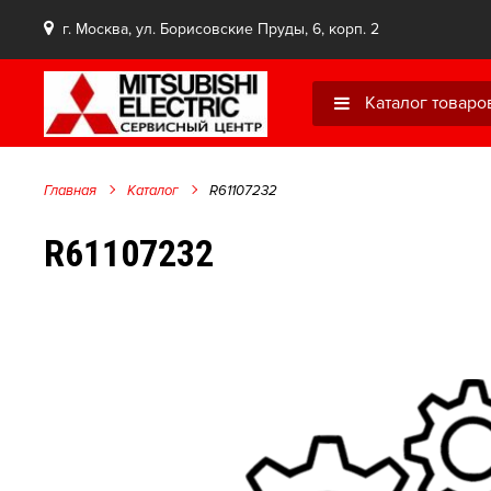
г. Москва, ул. Борисовские Пруды, 6, корп. 2
Каталог товаро
Главная
Каталог
R61107232
R61107232