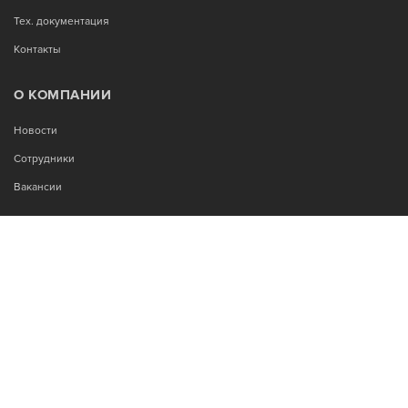
Тех. документация
Контакты
О КОМПАНИИ
Новости
Сотрудники
Вакансии
МЫ В СОЦСЕТЯХ:
Возникли вопросы?
00
00
Звоните Пн-Пт с 9
до 18
, без обеда
+7-995-900-92-14