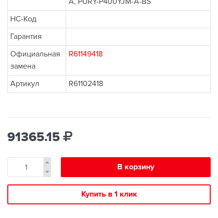
A, PURY-P400YJM-A-BS
НС-Код
Гарантия
Официальная
R61149418
замена
Артикул
R61102418
91365.15
В корзину
Купить в 1 клик