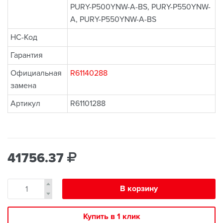
PURY-P500YNW-A-BS, PURY-P550YNW-
A, PURY-P550YNW-A-BS
НС-Код
Гарантия
Официальная
R61140288
замена
Артикул
R61101288
41756.37
В корзину
Купить в 1 клик