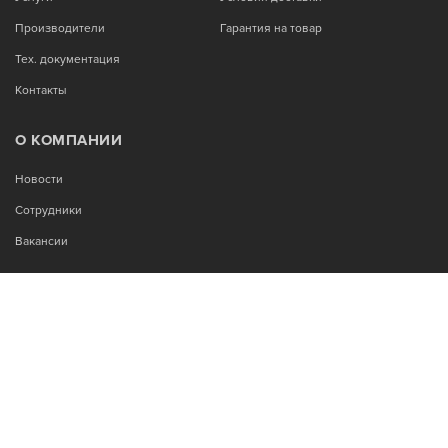
Производители
Гарантия на товар
Тех. документация
Контакты
О КОМПАНИИ
Новости
Сотрудники
Вакансии
МЫ В СОЦСЕТЯХ:
Возникли вопросы?
00
00
Звоните Пн-Пт с 9
до 18
, без обеда
+7-995-900-92-14