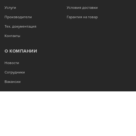
Услуги
Условия доставки
Производители
Гарантия на товар
Тех. документация
Контакты
О КОМПАНИИ
Новости
Сотрудники
Вакансии
МЫ В СОЦСЕТЯХ:
Возникли вопросы?
00
00
Звоните Пн-Пт с 9
до 18
, без обеда