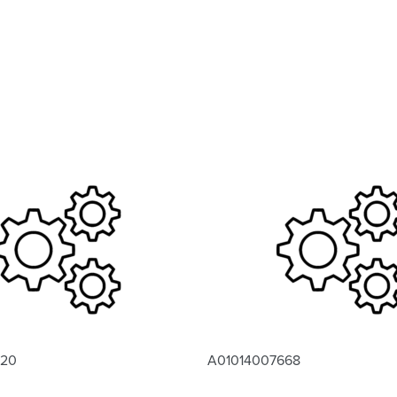
620
A01014007668