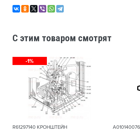
C этим товаром смотрят
-1%
R61297140 КРОНШТЕЙН
A01014007