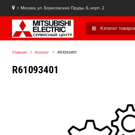
г. Москва, ул. Борисовские Пруды, 6, корп. 2
Каталог товаро
Главная
Каталог
R61093401
R61093401