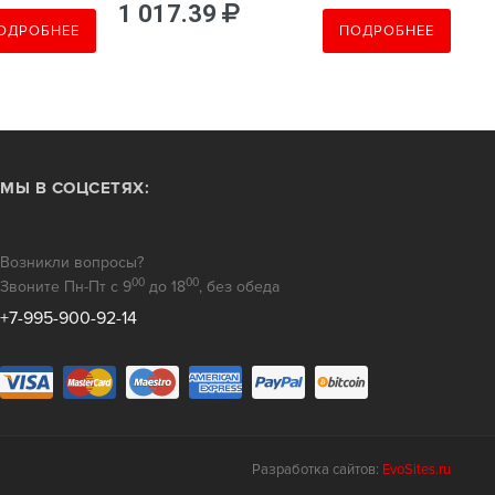
1 017.39
п
ОДРОБНЕЕ
ПОДРОБНЕЕ
МЫ В СОЦСЕТЯХ:
Возникли вопросы?
00
00
Звоните Пн-Пт с 9
до 18
, без обеда
+7-995-900-92-14
Разработка сайтов:
EvoSites.ru