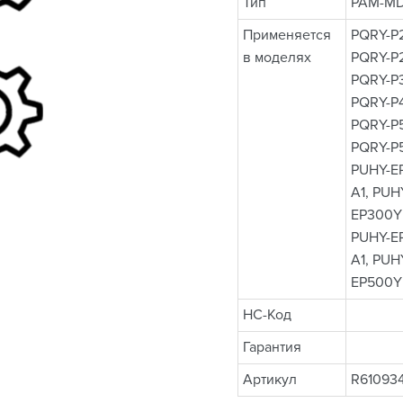
Тип
PAM-MD
Применяется
PQRY-P
в моделях
PQRY-P
PQRY-P
PQRY-P
PQRY-P
PQRY-P
PUHY-E
A1, PUH
EP300Y
PUHY-E
A1, PUH
EP500Y
НС-Код
Гарантия
Артикул
R61093