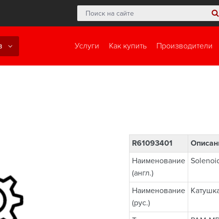
в
Услуги
Как купить
Производители
R61093401
Описан
Наименование
Solenoid
(англ.)
Наименование
Катушк
(рус.)