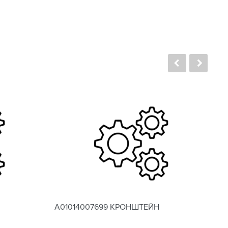
A01014007699 КРОНШТЕЙН
A0