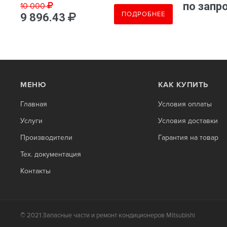
по запр
10 000
Е
ПОДРОБНЕЕ
9 896.43
МЕНЮ
КАК КУПИТЬ
Главная
Условия оплаты
Услуги
Условия доставки
Производители
Гарантия на товар
Тех. документация
Контакты
© 2021 Запасные части и ремонт кондиционеров Mitsubishi