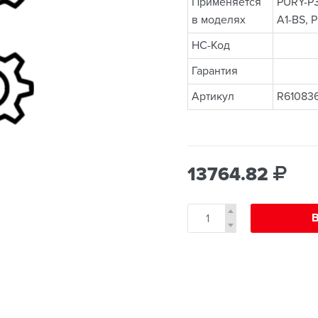
Применяется
PURY-P
в моделях
A1-BS,
НС-Код
Гарантия
Артикул
R61083
13764.82
В