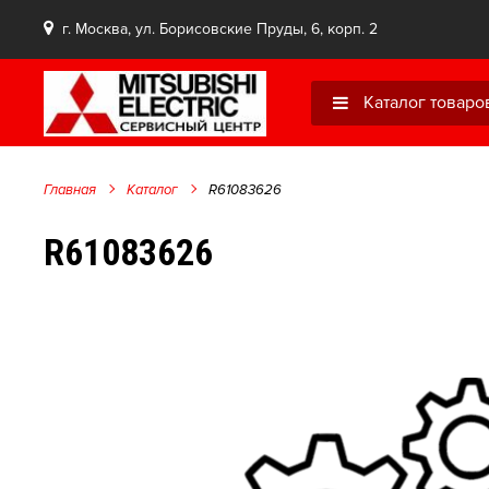
г. Москва, ул. Борисовские Пруды, 6, корп. 2
Каталог товаро
Главная
Каталог
R61083626
R61083626