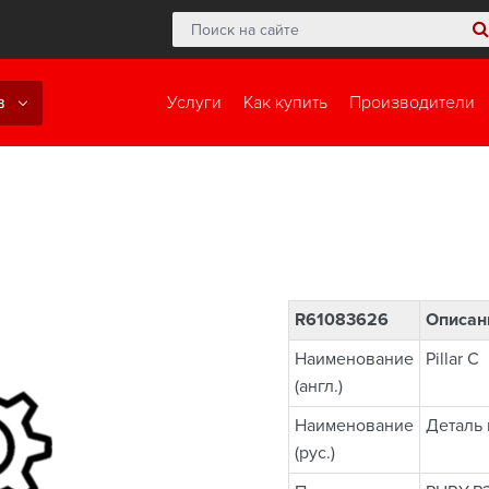
в
Услуги
Как купить
Производители
R61083626
Описан
Наименование
Pillar C
(англ.)
Наименование
Деталь 
(рус.)