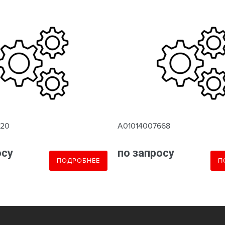
620
A01014007668
осу
по запросу
ПОДРОБНЕЕ
П