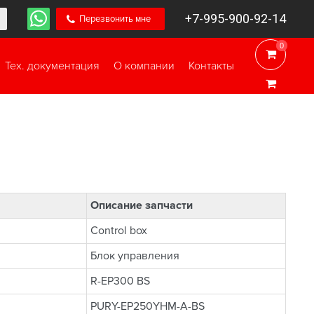
+7-995-900-92-14
Перезвонить мне
0
0
Тех. документация
О компании
Контакты
Описание запчасти
Control box
Блок управления
R-EP300 BS
PURY-EP250YHM-A-BS