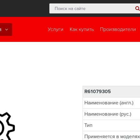
в
Услуги
Как купить
Производители
R61079305
Наименование (англ.)
Наименование (рус.)
Тип
Применяется в моделях