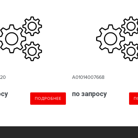
620
A01014007668
осу
по запросу
ПОДРОБНЕЕ
П