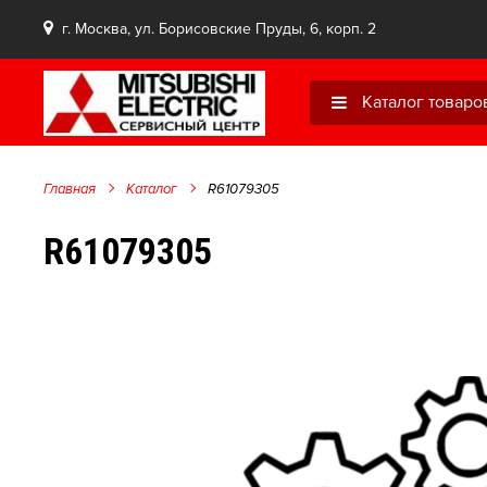
г. Москва, ул. Борисовские Пруды, 6, корп. 2
Каталог товаро
Главная
Каталог
R61079305
R61079305