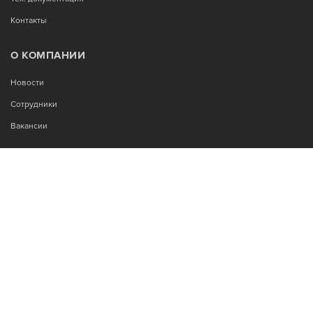
Контакты
О КОМПАНИИ
Новости
Сотрудники
Вакансии
МЫ В СОЦСЕТЯХ:
Возникли вопросы?
00
00
Звоните Пн-Пт с 9
до 18
, без обеда
+7-995-900-92-14